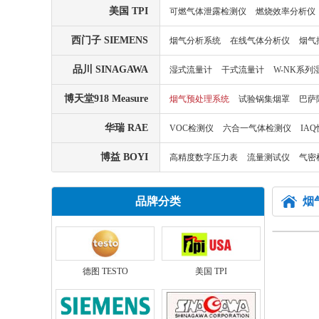
美国 TPI
可燃气体泄露检测仪
燃烧效率分析仪
西门子 SIEMENS
烟气分析系统
在线气体分析仪
烟气
品川 SINAGAWA
湿式流量计
干式流量计
W-NK系列
博天堂918 Measure
烟气预处理系统
试验锅集烟罩
巴萨
华瑞 RAE
VOC检测仪
六合一气体检测仪
IA
博益 BOYI
高精度数字压力表
流量测试仪
气密
品牌分类
烟
德图 TESTO
美国 TPI