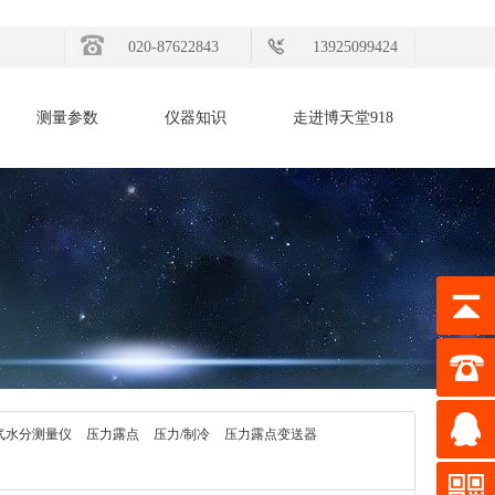
020-87622843
13925099424
测量参数
仪器知识
走进博天堂918
气水分测量仪
压力露点
压力/制冷
压力露点变送器