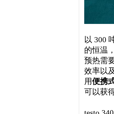
以 30
的恒温
预热需
效率以
用
便携
可以获
test