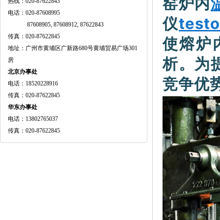
窑炉内
热线：020-87622843
电话：020-87608995
仪
test
87608905, 87608912, 87622843
传真：020-87622845
使熔炉
地址：广州市黄埔区广新路680号黄埔贸易广场301
析。为
房
北京办事处
竞争优
电话：18520228916
传真：020-87622845
华东办事处
电话：13802765037
传真：020-87622845