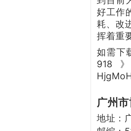
好工作
耗、改
挥着重
如需下
91
HjgMoH
广州市
地址：