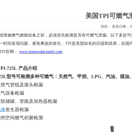
美国TPI可燃
浏览： 发布日期：2020
或维修燃气燃烧设备之前，必须首先检测是否有可燃气泄漏。以下多款可
一时间发现问题，避免事故的发生。
TPI
是美国知名的仪器制造商，在国内
TPI
官网：
www.testproductsintl.com
PI-725L
产品介绍
25L
型号
可检测多种可燃气：天然气、甲烷、
LPG
、汽油、煤油
天然气管线及接头检漏
燃气设备检漏
丙烷储罐、管路及加热器检漏
气体
发生器检漏
密闭空间燃气积聚检测