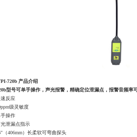
PI-
720b
产品介绍
-720b型号可单手操作，声光报警，精确定位泄漏点，报警音频
快速反应
0ppm
级灵敏度
单手操作
声光泄漏点指示
6
"
（
406mm
）长柔软可弯曲探头