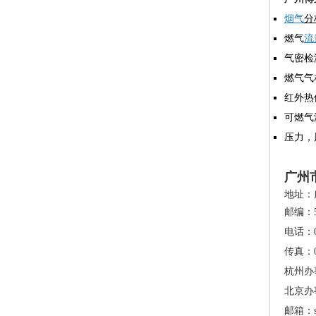
烟气
分
燃气
流
气密检
燃气气
红外热
可燃气
压力，
广州
地址：
邮编：5
电话：020
传真：02
杭州办事处
北京办事处
邮箱：sa