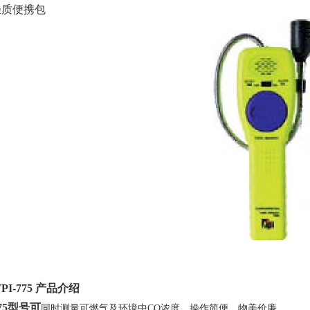
轻质便携包
PI-
775
产品介绍
75
型号可
同时测量可燃气及环境中
CO
浓度，操作简便，物美价廉。