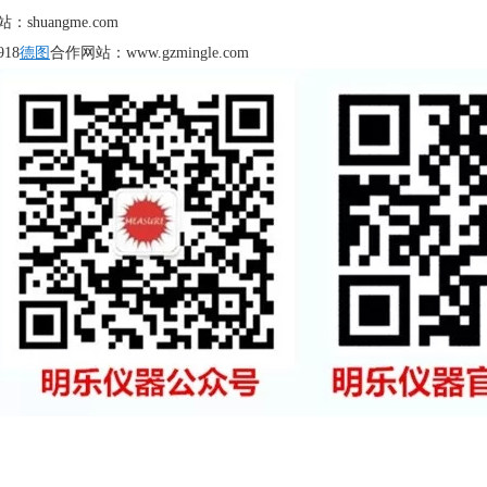
：shuangme.com
18
德图
合作网站：www.gzmingle.com