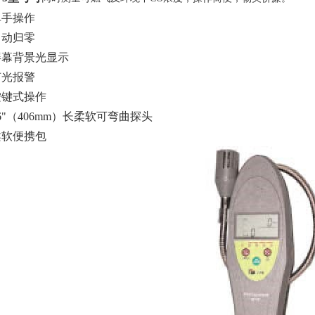
单手操作
自动归零
屏幕背景光显示
声光报警
按键式操作
6"
（
406mm
）长柔软可弯曲探头
柔软便携包