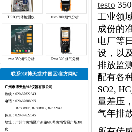
testo
350
工业领
TI95Q气体检测仪...
testo 300 烟气分析...
成份的
电厂等
设，以
testo 350烟气分析...
Testo 320 烟气分析...
排放监
联系918博天堂(中国区)官方网站
配有各种传
SO2,
广州市博天堂918仪器有限公司
热线：020-87622843
量差压，
电话：020-87608995
87608905, 87608912, 87622843
气年排放
传真：020-87622845
地址：广州市黄埔区广新路680号黄埔贸易广场301
所有传
房