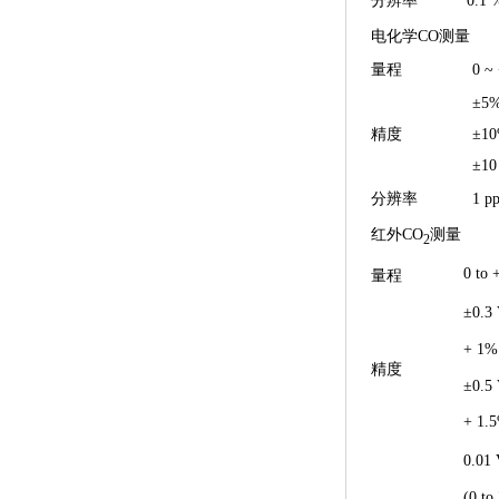
分辨率
0.1 
电化学CO测量
量程
0 ~
±5%
精度
±10
±10
分辨率
1 p
红外CO
测量
2
0 to 
量程
±0.3
+ 1% 
精度
±0.5
+ 1.5
0.01
(0 to