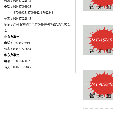
热线：020-87622843
电话：020-87608995
87608905, 87608912, 87622843
传真：020-87622845
地址：广州市黄埔区广新路680号黄埔贸易广场301
房
北京办事处
电话：18520228916
传真：020-87622845
华东办事处
电话：13802765037
传真：020-87622845