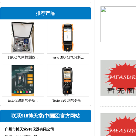
推荐产品
TI95Q气体检测仪...
testo 300 烟气分析...
testo 350烟气分析...
Testo 320 烟气分析...
联系918博天堂(中国区)官方网站
广州市博天堂918仪器有限公司