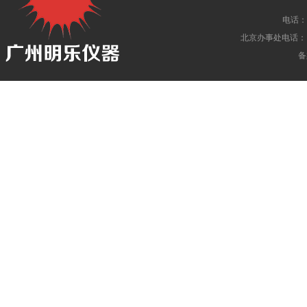
电话：02
北京办事处电话：18